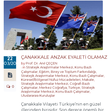
ÇANAKKALE ANZAK EYALETİ OLAMAZ
22
03/2019
by
Prof. Dr. Anıl ÇEÇEN
in
Stratejik Araştırmalar Merkezi
,
Konu Bazlı
Çalışmalar
,
Eğitim, Birey ve Toplum Farkındalığı
,
Stratejik Araştırmalar Merkezi
,
Konu Bazlı Çalışmalar
,
Küresel/Bölgesel Nüfuz Mücadeleleri
,
Makale
,
Stratejik Araştırmalar Merkezi
,
Coğrafi Bazlı
0
Çalışmalar
,
Merkez Coğrafya
,
Türkiye
,
Stratejik
Araştırmalar Merkezi
,
Konu Bazlı Çalışmalar
,
Uluslararası Kuruluşlar
Çanakkale Vilayeti Türkiye’nin en güzel
illerinden birisidir. Son derece önemli bir