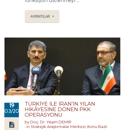
fonksiyon üstlenmeyi ...
AYRINTILAR
TÜRKİYE İLE İRAN’IN YILAN
19
HİKÂYESİNE DÖNEN PKK
03/2019
OPERASYONU
by
Doç. Dr. Yeşim DEMİR
in
Stratejik Araştırmalar Merkezi
,
Konu Bazlı