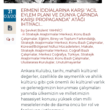
ERMENİ İDDİALARINA KARŞI “ACİL
21
EYLEM PLANI VE DÜNYA ÇAPINDA
03/2019
KARŞI PROPAGANDA” ATAĞI
İHTİYACI…
by
Şevket Bülent YAHNİCİ
in
Stratejik Araştırmalar Merkezi
,
Konu Bazlı
0
Çalışmalar
,
Eğitim, Birey ve Toplum Farkındalığı
,
Stratejik Araştırmalar Merkezi
,
Konu Bazlı Çalışmalar
,
Küresel/Bölgesel Nüfuz Mücadeleleri
,
Makale
,
Stratejik Araştırmalar Merkezi
,
Coğrafi Bazlı
Çalışmalar
,
Merkez Coğrafya
,
Türkiye
,
Stratejik
Araştırmalar Merkezi
,
Konu Bazlı Çalışmalar
,
Uluslararası Kuruluşlar
,
Unutulmayanlar
Ankara Kulübü, tarihi, mahalli kültürel
değerler, özellikle de seymenlik ve ahilik
kültürü gibi çok önemli iki kültürel varlık
ve geleneğimizin korunması çalışmaları
yanında ülkemizin ve milletimizin
hassasiyet konusu yüksek olan milli
meselelerinde de daima öncü bir rol ve