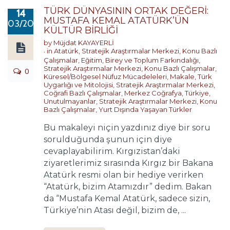
TÜRK DÜNYASININ ORTAK DEĞERİ:
14
MUSTAFA KEMAL ATATÜRK’ÜN
03/2019
KÜLTÜR BİRLİĞİ
by
Müjdat KAYAYERLİ
in
Atatürk
,
Stratejik Araştırmalar Merkezi
,
Konu Bazlı
Çalışmalar
,
Eğitim, Birey ve Toplum Farkındalığı
,
Stratejik Araştırmalar Merkezi
,
Konu Bazlı Çalışmalar
,
0
Küresel/Bölgesel Nüfuz Mücadeleleri
,
Makale
,
Türk
Uygarlığı ve Mitolojisi
,
Stratejik Araştırmalar Merkezi
,
Coğrafi Bazlı Çalışmalar
,
Merkez Coğrafya
,
Türkiye
,
Unutulmayanlar
,
Stratejik Araştırmalar Merkezi
,
Konu
Bazlı Çalışmalar
,
Yurt Dışında Yaşayan Türkler
Bu makaleyi niçin yazdınız diye bir soru
sorulduğunda şunun için diye
cevaplayabilirim. Kırgızistan’daki
ziyaretlerimiz sırasında Kırgız bir Bakana
Atatürk resmi olan bir hediye verirken
“Atatürk, bizim Atamızdır” dedim. Bakan
da “Mustafa Kemal Atatürk, sadece sizin,
Türkiye’nin Atası değil, bizim de, ...