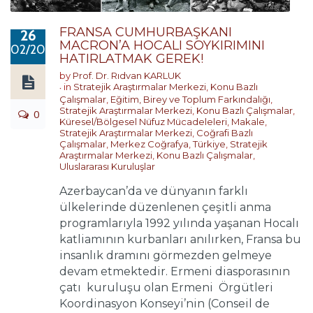
FRANSA CUMHURBAŞKANI
26
MACRON’A HOCALI SOYKIRIMINI
02/2019
HATIRLATMAK GEREK!
by
Prof. Dr. Rıdvan KARLUK
in
Stratejik Araştırmalar Merkezi
,
Konu Bazlı
Çalışmalar
,
Eğitim, Birey ve Toplum Farkındalığı
,
Stratejik Araştırmalar Merkezi
,
Konu Bazlı Çalışmalar
,
0
Küresel/Bölgesel Nüfuz Mücadeleleri
,
Makale
,
Stratejik Araştırmalar Merkezi
,
Coğrafi Bazlı
Çalışmalar
,
Merkez Coğrafya
,
Türkiye
,
Stratejik
Araştırmalar Merkezi
,
Konu Bazlı Çalışmalar
,
Uluslararası Kuruluşlar
Azerbaycan’da ve dünyanın farklı
ülkelerinde düzenlenen çeşitli anma
programlarıyla 1992 yılında yaşanan Hocalı
katliamının kurbanları anılırken, Fransa bu
insanlık dramını görmezden gelmeye
devam etmektedir. Ermeni diasporasının
çatı kuruluşu olan Ermeni Örgütleri
Koordinasyon Konseyi’nin (Conseil de