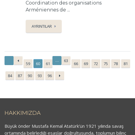
Coordination des organisations
Arméniennes de ...
AYRINTILAR
…
63
59
60
61
66
69
72
75
78
81
84
87
90
93
96
HAKKIMIZDA
Büyük önder Mustafa Kemal Atatürk’ün 1921 yılında savaş
ortamında belirlediği esaslar doğrultusunda, toplumun bilinç