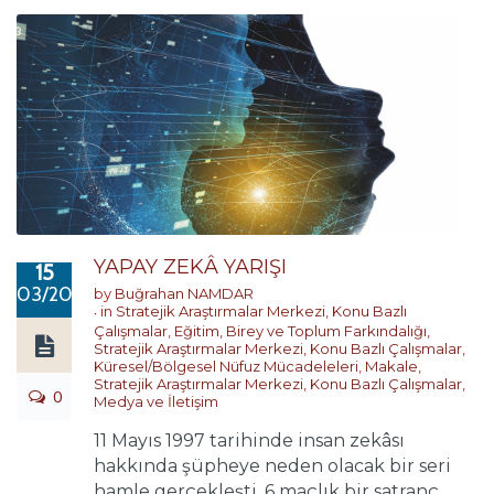
YAPAY ZEKÂ YARIŞI
15
03/2019
by
Buğrahan NAMDAR
in
Stratejik Araştırmalar Merkezi
,
Konu Bazlı
Çalışmalar
,
Eğitim, Birey ve Toplum Farkındalığı
,
Stratejik Araştırmalar Merkezi
,
Konu Bazlı Çalışmalar
,
Küresel/Bölgesel Nüfuz Mücadeleleri
,
Makale
,
Stratejik Araştırmalar Merkezi
,
Konu Bazlı Çalışmalar
,
0
Medya ve İletişim
11 Mayıs 1997 tarihinde insan zekâsı
hakkında şüpheye neden olacak bir seri
hamle gerçekleşti. 6 maçlık bir satranç