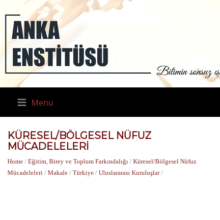
Menu
KÜRESEL/BÖLGESEL NÜFUZ
MÜCADELELERI
Home
/
Eğitim, Birey ve Toplum Farkındalığı
/
Küresel/Bölgesel Nüfuz
Mücadeleleri
/
Makale
/
Türkiye
/
Uluslararası Kuruluşlar
/