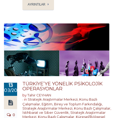
AYRINTILAR
TÜRKİYE’YE YÖNELİK PSİKOLOJİK
13
OPERASYONLAR
03/2019
by
Tahir CEYHAN
in
Stratejik Araştırmalar Merkezi
,
Konu Bazlı
Çalışmalar
,
Eğitim, Birey ve Toplum Farkındalığı
,
Stratejik Araştırmalar Merkezi
,
Konu Bazlı Çalışmalar
,
İstihbarat ve Siber Güvenlik
,
Stratejik Araştırmalar
0
Merkezi
,
Konu Bazlı Çalışmalar
,
Küresel/Bölgesel