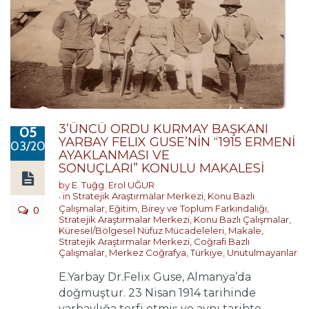
3’ÜNCÜ ORDU KURMAY BAŞKANI
05
YARBAY FELIX GUSE’NİN “1915 ERMENİ
03/2019
AYAKLANMASI VE
SONUÇLARI” KONULU MAKALESİ
by
E. Tuğg. Erol UĞUR
in
Stratejik Araştırmalar Merkezi
,
Konu Bazlı
0
Çalışmalar
,
Eğitim, Birey ve Toplum Farkındalığı
,
Stratejik Araştırmalar Merkezi
,
Konu Bazlı Çalışmalar
,
Küresel/Bölgesel Nüfuz Mücadeleleri
,
Makale
,
Stratejik Araştırmalar Merkezi
,
Coğrafi Bazlı
Çalışmalar
,
Merkez Coğrafya
,
Türkiye
,
Unutulmayanlar
E.Yarbay Dr.Felix Guse, Almanya’da
doğmuştur. 23 Nisan 1914 tarihinde
yarbaylığa terfi etmiş ve aynı tarihte