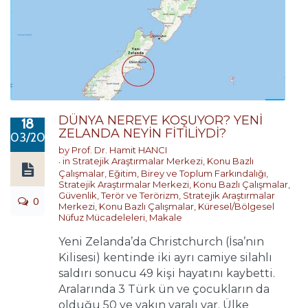
DÜNYA NEREYE KOŞUYOR? YENİ
18
ZELANDA NEYİN FİTİLİYDİ?
03/2019
by
Prof. Dr. Hamit HANCI
in
Stratejik Araştırmalar Merkezi
,
Konu Bazlı
Çalışmalar
,
Eğitim, Birey ve Toplum Farkındalığı
,
Stratejik Araştırmalar Merkezi
,
Konu Bazlı Çalışmalar
,
Güvenlik, Terör ve Terörizm
,
Stratejik Araştırmalar
0
Merkezi
,
Konu Bazlı Çalışmalar
,
Küresel/Bölgesel
Nüfuz Mücadeleleri
,
Makale
Yeni Zelanda’da Christchurch (İsa’nın
Kilisesi) kentinde iki ayrı camiye silahlı
saldırı sonucu 49 kişi hayatını kaybetti.
Aralarında 3 Türk ün ve çocukların da
olduğu 50 ye yakın yaralı var. Ülke