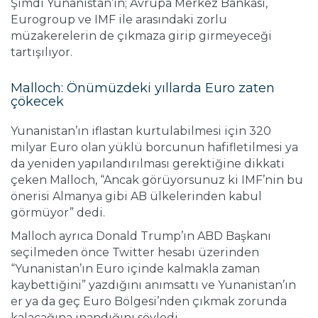
Şimdi Yunanistan’ın; Avrupa Merkez Bankası,
Eurogroup ve IMF ile arasındaki zorlu
müzakerelerin de çıkmaza girip girmeyeceği
tartışılıyor.
Malloch: Önümüzdeki yıllarda Euro zaten
çökecek
Yunanistan’ın iflastan kurtulabilmesi için 320
milyar Euro olan yüklü borcunun hafifletilmesi ya
da yeniden yapılandırılması gerektiğine dikkati
çeken Malloch, “Ancak görüyorsunuz ki IMF’nin bu
önerisi Almanya gibi AB ülkelerinden kabul
görmüyor” dedi.
Malloch ayrıca Donald Trump’ın ABD Başkanı
seçilmeden önce Twitter hesabı üzerinden
“Yunanistan’ın Euro içinde kalmakla zaman
kaybettiğini” yazdığını anımsattı ve Yunanistan’ın
er ya da geç Euro Bölgesi’nden çıkmak zorunda
kalacağına inandığını söyledi.