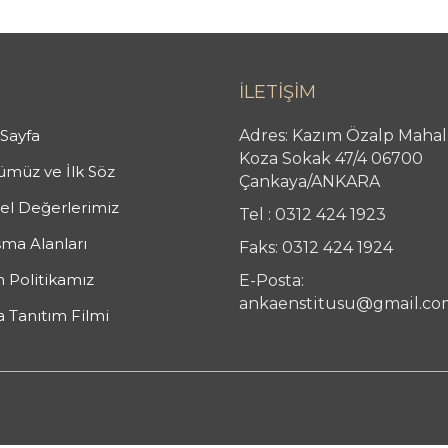
İLETİŞİM
Sayfa
Adres: Kazım Özalp Mahal
Koza Sokak 47/4 06700
müz ve İlk Söz
Çankaya/ANKARA
l Değerlerimiz
Tel : 0312 424 1923
şma Alanları
Faks: 0312 424 1924
n Politikamız
E-Posta:
ankaenstitusu@gmail.co
 Tanıtım Filmi