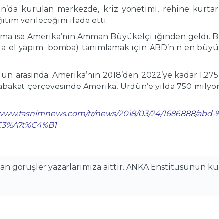
’da kurulan merkezde, kriz yönetimi, rehine kurtarılm
itim verileceğini ifade etti.
klama ise Amerika’nın Amman Büyükelçiliğinden geldi. 
 ya da el yapımı bomba) tanımlamak için ABD’nin en büyü
dün arasında; Amerika’nın 2018’den 2022’ye kadar 1,27
bakat çerçevesinde Amerika, Ürdün’e yılda 750 milyon
//www.tasnimnews.com/tr/news/2018/03/24/1686888/ab
C3%A7t%C4%B1
alan görüşler yazarlarımıza aittir. ANKA Enstitüsünün k