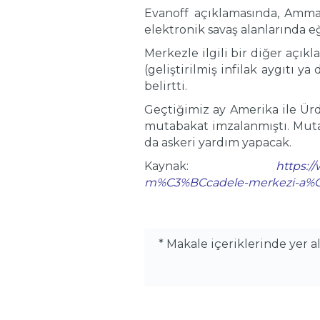
Evanoff açıklamasında, Amman
elektronik savaş alanlarında eğ
Merkezle ilgili bir diğer açı
(geliştirilmiş infilak aygıtı
belirtti.
Geçtiğimiz ay Amerika ile Ür
mutabakat imzalanmıştı. Muta
da askeri yardım yapacak.
Kaynak:
https:
m%C3%BCcadele-merkezi-a%
* Makale içeriklerinde yer 