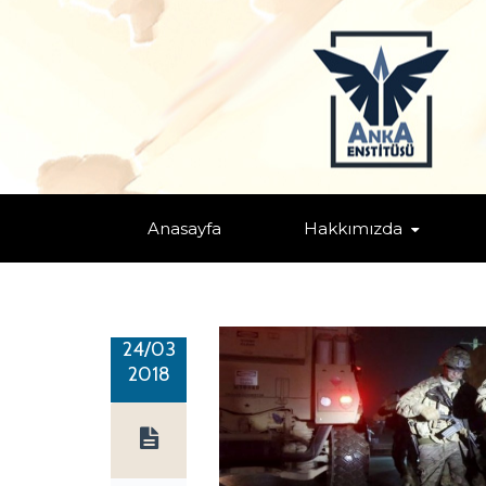
ABD ÜRDÜN’DE YENİ TERÖRLE M
Home
/
Gündem / Haber
/ ABD ÜRDÜN’DE YENİ TERÖRLE 
Anasayfa
Hakkımızda
24/03
2018