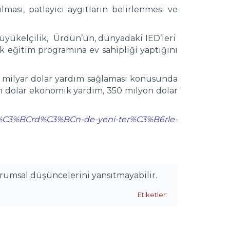
ası, patlayıcı aygıtların belirlenmesi ve
Büyükelçilik, Ürdün’ün, dünyadaki IED’leri
k eğitim programına ev sahipliği yaptığını
5 milyar dolar yardım sağlaması konusunda
 dolar ekonomik yardım, 350 milyon dolar
d-%C3%BCrd%C3%BCn-de-yeni-ter%C3%B6rle-
urumsal düşüncelerini yansıtmayabilir.
Etiketler: