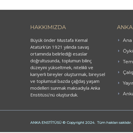
HAKKIMIZDA
ANKA
Büyük önder Mustafa Kemal
Ana 
Atatürk’ün 1921 yılında savaş
Öykü
ortamında belirlediği esaslar
doğrultusunda, toplumun bilinç
Teme
düzeyini yükseltmek, nitelikli ve
Çalı
kariyerli bireyler oluşturmak, bireysel
ve toplumsal bazda çağdaş yaşam
Yayı
modelleri sunmak maksadıyla Anka
Anka
Enstitüsü’nü oluşturduk.
ANKA ENSTİTÜSÜ © Copyright 2024. Tüm hakları saklıdır.