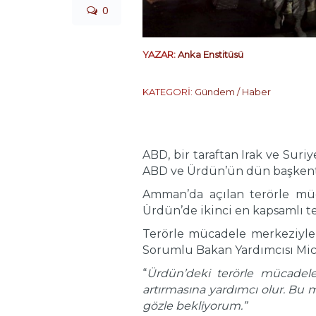
0
YAZAR:
Anka Enstitüsü
KATEGORİ:
Gündem / Haber
ABD, bir taraftan Irak ve Suri
ABD ve Ürdün’ün dün başkent A
Amman’da açılan terörle müc
Ürdün’de ikinci en kapsamlı t
Terörle mücadele merkeziyle i
Sorumlu Bakan Yardımcısı Mich
“
Ürdün’deki terörle mücadele
artırmasına yardımcı olur. Bu
gözle bekliyorum.”