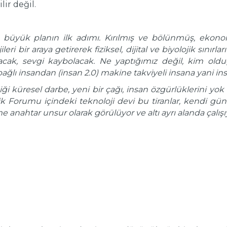
ir değil.
 büyük planın ilk adımı. Kırılmış ve bölünmüş, ekon
ri bir araya getirerek fiziksel, dijital ve biyolojik sınırl
acak, sevgi kaybolacak. Ne yaptığımız değil, kim ol
ağlı insandan (insan 2.0) makine takviyeli insana yani i
diği küresel darbe, yeni bir çağı, insan özgürlüklerini y
 Forumu içindeki teknoloji devi bu tiranlar, kendi gü
e anahtar unsur olarak görülüyor ve altı ayrı alanda çalışıy