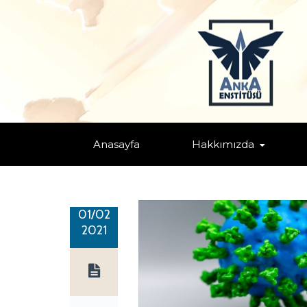
KARANLIK ZAMANLARDA YAŞAM
Home
/
Eğitim, Birey ve Toplum Farkındalığı
/
Küresel/Bölgese
Anasayfa
Hakkımızda
01/02
2021