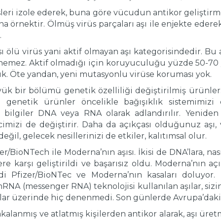
rüsleri izole ederek, buna göre vücudun antikor geliştirm
una örnektir. Ölmüş virüs parçaları aşı ile enjekte ed
.
 ölü virüs yani aktif olmayan aşı kategorisindedir. Bu aşı
enemez. Aktif olmadığı için koruyuculuğu yüzde 50-70 
ük. Öte yandan, yeni mutasyonlu virüse koruması yok.
üyük bir bölümü genetik özelliliği değiştirilmiş ürün
genetik ürünler öncelikle bağışıklık sistemimizi o
k bilgiler DNA veya RNA olarak adlandırılır. Yenide
cimizi de değiştirir. Daha da açıkçası olduğunuz aş
değil, gelecek nesillerinizi de etkiler, kalıtımsal olur.
zer/BioNTech ile Moderna’nın aşısı. İkisi de DNA’lara, n
re karşı geliştirildi ve başarısız oldu. Moderna’nın a
mdi Pfizer/BioNTec ve Moderna’nın kasaları doluyor.
mRNA (messenger RNA) teknolojisi kullanılan aşılar, sizin
nlar üzerinde hiç denenmedi. Son günlerde Avrupa’daki
yakalanmış ve atlatmış kişilerden antikor alarak, aşı ü