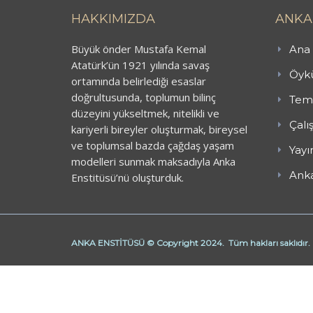
HAKKIMIZDA
ANKA
Büyük önder Mustafa Kemal
Ana 
Atatürk’ün 1921 yılında savaş
Öykü
ortamında belirlediği esaslar
doğrultusunda, toplumun bilinç
Teme
düzeyini yükseltmek, nitelikli ve
Çalı
kariyerli bireyler oluşturmak, bireysel
ve toplumsal bazda çağdaş yaşam
Yayı
modelleri sunmak maksadıyla Anka
Anka
Enstitüsü’nü oluşturduk.
ANKA ENSTİTÜSÜ © Copyright 2024. Tüm hakları saklıdır.
Butik Derhane Ankara
Derhane Ankara
işaret dili kursu