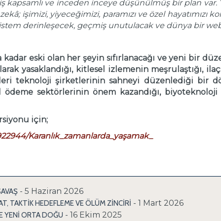
eniş kapsamlı ve inceden inceye düşünülmüş bir plan var.
zekâ; işimizi, yiyeceğimizi, paramızı ve özel hayatımızı
 sistem derinleşecek, geçmiş unutulacak ve dünya bir web 
 kadar eski olan her şeyin sıfırlanacağı ve yeni bir 
arak yasaklandığı, kitlesel izlemenin meşrulaştığı, ila
eri teknoloji şirketlerinin sahneyi düzenlediği bir 
al ödeme sektörlerinin önem kazandığı, biyoteknoloji il
siyonu için;
922944/Karanlık_zamanlarda_yaşamak_
- 5 Haziran 2026
SAVAŞ
- 1 Mart 2026
T, TAKTİK HEDEFLEME VE ÖLÜM ZİNCİRİ
- 16 Ekim 2025
VE YENİ ORTA DOĞU