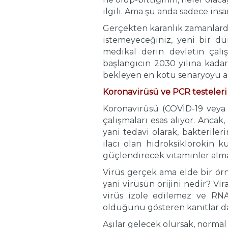
ilgili. Ama şu anda sadece insa
Gerçekten karanlık zamanlarda
istemeyeceğiniz, yeni bir dü
medikal derin devletin çalı
başlangıcın 2030 yılına kadar
bekleyen en kötü senaryoyu anl
Koronavirüsü ve PCR testeleri il
Koronavirüsü (COVİD-19 veya SA
çalışmaları esas alıyor. Ancak
yani tedavi olarak, bakterile
ilacı olan hidroksiklorokin k
güçlendirecek vitaminler alma
Virüs gerçek ama elde bir ör
yani virüsün orijini nedir? Vi
virüs izole edilemez ve RNA 
olduğunu gösteren kanıtlar da
Aşılar gelecek olursak, normal