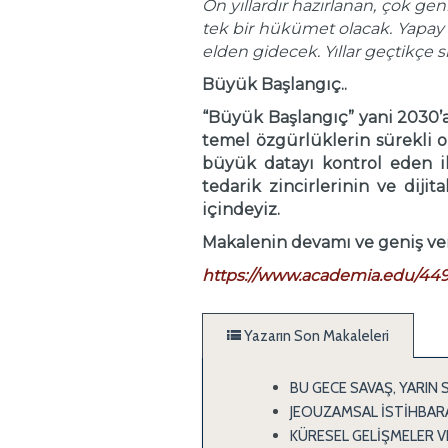
On yıllardır hazırlanan, çok g
tek bir hükümet olacak. Yapay 
elden gidecek. Yıllar geçtikçe
Büyük Başlangıç..
“Büyük Başlangıç” yani 2030’a
temel özgürlüklerin sürekli ol
büyük datayı kontrol eden il
tedarik zincirlerinin ve dijit
içindeyiz.
Makalenin devamı ve geniş ver
https://www.academia.edu/44
Yazarın Son Makaleleri
BU GECE SAVAŞ, YARIN 
JEOUZAMSAL İSTİHBARA
KÜRESEL GELİŞMELER 