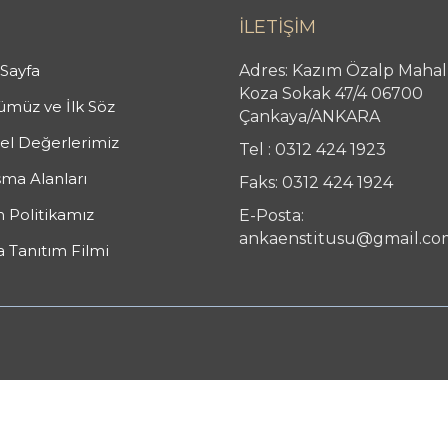
İLETİŞİM
Sayfa
Adres: Kazım Özalp Mahal
Koza Sokak 47/4 06700
müz ve İlk Söz
Çankaya/ANKARA
l Değerlerimiz
Tel : 0312 424 1923
şma Alanları
Faks: 0312 424 1924
n Politikamız
E-Posta:
ankaenstitusu@gmail.co
 Tanıtım Filmi