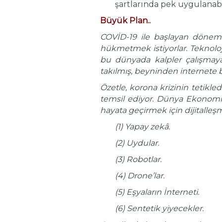
şartlarında pek uygulanabil
Büyük Plan..
COVİD-19 ile başlayan dönem
hükmetmek istiyorlar. Teknolojile
bu dünyada kalpler çalışmay
takılmış, beyninden internete b
Özetle, korona krizinin tetikle
temsil ediyor. Dünya Ekonomik
hayata geçirmek için dijitalleşm
(1) Yapay zekâ.
(2) Uydular.
(3) Robotlar.
(4) Drone’lar.
(5) Eşyaların İnterneti.
(6) Sentetik yiyecekler.