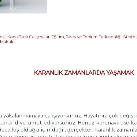
ezi
,
Konu Bazlı Çalışmalar
,
Eğitim, Birey ve Toplum Farkındalığı
,
Stratej
Makale
KARANLIK ZAMANLARDA YAŞAMAK
a yakalanmamaya çalışıyorsunuz. Hayatınız çok değişti.
bulunur diye umut ediyorsunuz. Henüz koronavirüse k
dece kış olduğu için değil, gerçekten karanlık zamanl
cağının öngörüsünde bulunamıyorsunuz. Endişeleriniz dah