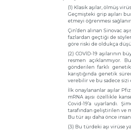
(1) Klasik aşılar, ölmüş vi
Geçmişteki grip aşıları b
etmeyi öğrenmesi sağlanır
Çin’den alınan Sinovac aşısı
fazlardan geçtiği de söyl
göre riski de oldukça düş
(2) COVİD-19 aşılarının b
resmen açıklanmıyor. Bu 
gönderilen farklı geneti
karıştığında genetik süre
verebilir ve bu sadece sizi 
İlk onaylananlar aşılar Pfi
mRNA aşısı özellikle kanse
Covid-19’a uyarlandı. Şi
tarafından geliştirilen ve 
Bu tür aşı daha önce insa
(3) Bu türdeki aşı virüse 