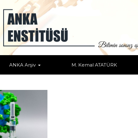
AK
l Nüfuz Mücadeleleri
/
Makale
/ KARANLIK ZAMANLARDA YAŞAMAK
ANKA Arşiv
M. Kemal ATATÜRK