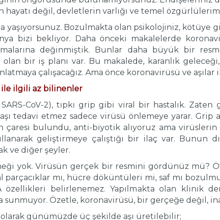
n hayatı değil, devletlerin varlığı ve temel özgürlülerim
 yaşıyorsunuz. Bozulmakta olan psikolojiniz, kötüye gi
nya bizi bekliyor. Daha önceki makalelerde koronavi
şmalarına değinmiştik. Bunlar daha büyük bir resmi
 olan bir iş planı var. Bu makalede, karanlık geleceğ
atmaya çalışacağız. Ama önce koronavirüsü ve aşılar ile
e ilgili az bilinenler
RS-CoV-2), tıpkı grip gibi viral bir hastalık. Zaten gel
, aşı tedavi etmez sadece virüsü önlemeye yarar. Grip aş
rin çaresi bulundu, anti-biyotik alıyoruz ama virüsleri
ullanarak geliştirmeye çalıştığı bir ilaç var. Bunun dı
k ve diğer şeyler.
neği yok. Virüsün gerçek bir resmini gördünüz mü? Ö
ral parçacıklar mı, hücre döküntüleri mi, saf mı bozul
özellikleri belirlenemez. Yapılmakta olan klinik den
 sunmuyor. Özetle, koronavirüsü, bir gerçeğe değil, in
 olarak günümüzde üç şekilde aşı üretilebilir;