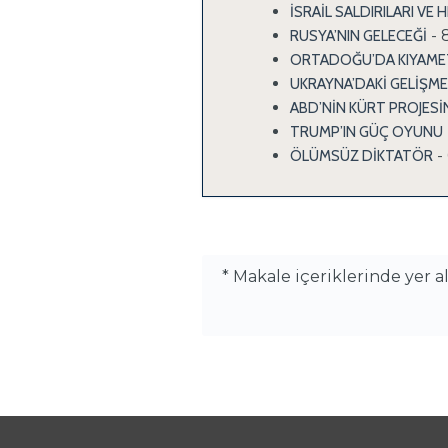
İSRAİL SALDIRILARI VE
- 
RUSYA’NIN GELECEĞİ
ORTADOĞU’DA KIYAMET 
UKRAYNA’DAKİ GELİŞME
ABD’NİN KÜRT PROJESİ
TRUMP’IN GÜÇ OYUNU
-
ÖLÜMSÜZ DİKTATÖR
* Makale içeriklerinde yer 