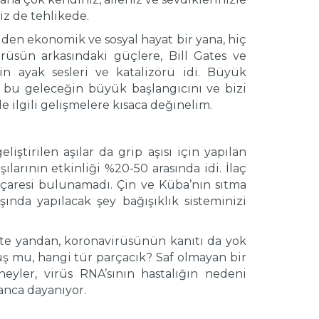
iz de tehlikede.
den ekonomik ve sosyal hayat bir yana, hiç
rüsün arkasındaki güçlere, Bill Gates ve
n ayak sesleri ve katalizörü idi. Büyük
i, bu geleceğin büyük başlangıcını ve bizi
 ilgili gelişmelere kısaca değinelim.
iştirilen aşılar da grip aşısı için yapılan
ılarının etkinliği %20-50 arasında idi. İlaç
n çaresi bulunamadı. Çin ve Küba’nın sıtma
şında yapılacak şey bağışıklık sisteminizi
te yandan, koronavirüsünün kanıtı da yok
muş mu, hangi tür parçacık? Saf olmayan bir
eyler, virüs RNA’sının hastalığın nedeni
anca dayanıyor.