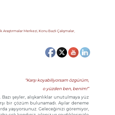
ik Araştırmalar Merkezi
,
Konu Bazlı Çalışmalar
,
“Karşı koyabiliyorsam özgürüm,
o yüzden ben, benim!”
 Bazı şeyler, alışkanlıklar unutulmaya yüz
arşı bir çözüm bulunamadı. Aşılar deneme
arda yaşıyorsunuz. Geleceğinizi göremiyor,
a çok kendiniz, aileniz ve sevdiklerinizle