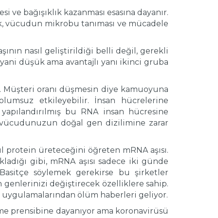
esi ve bağışıklık kazanması esasına dayanır.
erek, vücudun mikrobu tanıması ve mücadele
nın nasıl geliştirildiği belli değil, gerekli
yani düşük ama avantajlı yanı ikinci gruba
ler. Müşteri oranı düşmesin diye kamuoyuna
lumsuz etkileyebilir. İnsan hücrelerine
n yapılandırılmış bu RNA insan hücresine
ı, vücudunuzun doğal gen dizilimine zarar
asıl protein üreteceğini öğreten mRNA aşısı.
çıkladığı gibi, mRNA aşısı sadece iki günde
 Basitçe söylemek gerekirse bu şirketler
 genlerinizi değiştirecek özelliklere sahip.
 uygulamalarından ölüm haberleri geliyor.
retme prensibine dayanıyor ama koronavirüsü