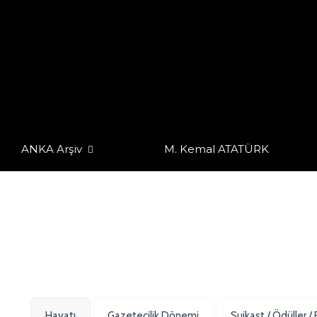
ANKA Arşiv
M. Kemal ATATÜRK
Hayatı
Gazetecilik Dönemi
Suikast / Ödüller / 