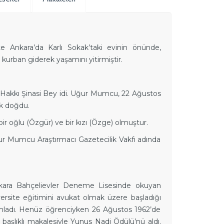
e Ankara’da Karlı Sokak’taki evinin önünde,
urban giderek yaşamını yitirmiştir.
akkı Şinasi Bey idi. Uğur Mumcu, 22 Ağustos
ak doğdu.
ir oğlu (Özgür) ve bir kızı (Özge) olmuştur.
ur Mumcu Araştırmacı Gazetecilik Vakfı adında
nkara Bahçelievler Deneme Lisesinde okuyan
versite eğitimini avukat olmak üzere başladığı
mladı. Henüz öğrenciyken 26 Ağustos 1962’de
aşlıklı makalesiyle Yunus Nadi Ödülü’nü aldı.