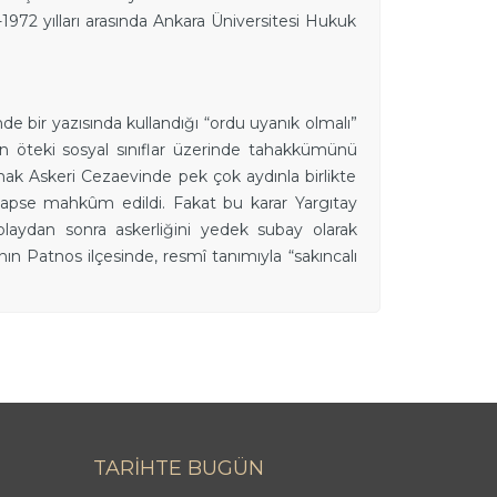
1972 yılları arasında Ankara Üniversitesi Hukuk
e bir yazısında kullandığı “ordu uyanık olmalı”
fın öteki sosyal sınıflar üzerinde tahakkümünü
mak Askeri Cezaevinde pek çok aydınla birlikte
hapse mahkûm edildi. Fakat bu karar Yargıtay
laydan sonra askerliğini yedek subay olarak
nın Patnos ilçesinde, resmî tanımıyla “sakıncalı
TARİHTE BUGÜN