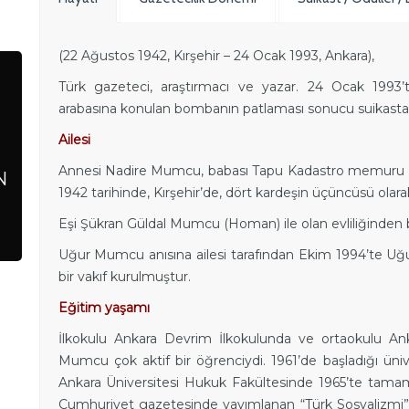
(22 Ağustos 1942, Kırşehir – 24 Ocak 1993, Ankara),
Türk gazeteci, araştırmacı ve yazar. 24 Ocak 1993’t
arabasına konulan bombanın patlaması sonucu suikasta k
Ailesi
Annesi Nadire Mumcu, babası Tapu Kadastro memuru H
N
1942 tarihinde, Kırşehir’de, dört kardeşin üçüncüsü olar
Eşi Şükran Güldal Mumcu (Homan) ile olan evliliğinden b
Uğur Mumcu anısına ailesi tarafından Ekim 1994’te Uğ
bir vakıf kurulmuştur.
Eğitim yaşamı
İlkokulu Ankara Devrim İlkokulunda ve ortaokulu A
Mumcu çok aktif bir öğrenciydi. 1961’de başladığı üni
Ankara Üniversitesi Hukuk Fakültesinde 1965’te tama
Cumhuriyet gazetesinde yayımlanan “Türk Sosyalizmi” b