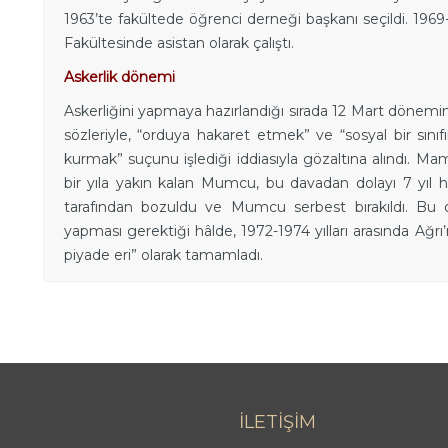
1963’te fakültede öğrenci derneği başkanı seçildi. 1969-
Fakültesinde asistan olarak çalıştı.
Askerlik dönemi
Askerliğini yapmaya hazırlandığı sırada 12 Mart dönemind
sözleriyle, “orduya hakaret etmek” ve “sosyal bir sını
kurmak” suçunu işlediği iddiasıyla gözaltına alındı. Ma
bir yıla yakın kalan Mumcu, bu davadan dolayı 7 yıl 
tarafından bozuldu ve Mumcu serbest bırakıldı. Bu o
yapması gerektiği hâlde, 1972-1974 yılları arasında Ağrı’
piyade eri” olarak tamamladı.
İLETİŞİM